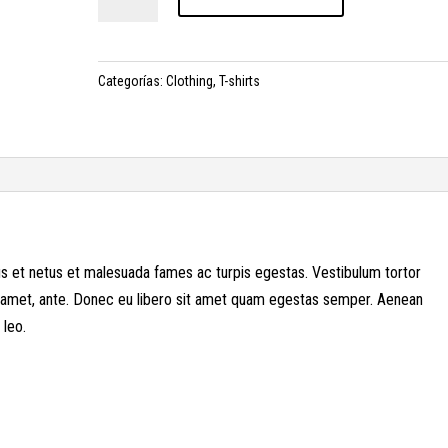
Ninja
cantidad
Categorías:
Clothing
,
T-shirts
us et netus et malesuada fames ac turpis egestas. Vestibulum tortor
sit amet, ante. Donec eu libero sit amet quam egestas semper. Aenean
 leo.