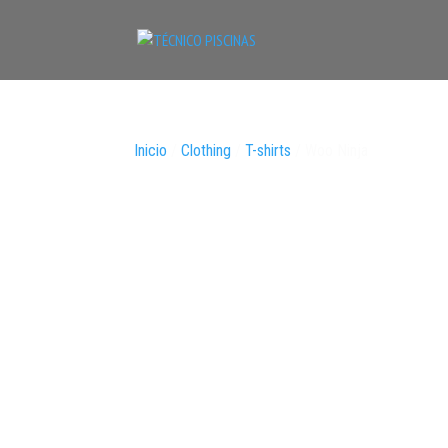
Inicio
/
Clothing
/
T-shirts
/ Woo Ninja