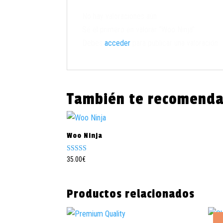
No hay valoraciones aún.
Sé el primero en valorar “Woo Ninja”
Debes
acceder
para publicar una valoración.
También te recomen
Woo Ninja
Valorado
35.00
€
con
4.50
de 5
Productos relacionados