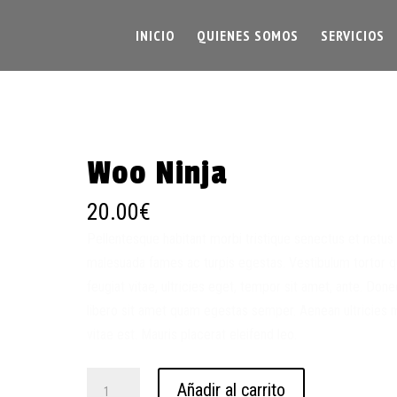
INICIO
QUIENES SOMOS
SERVICIOS
Woo Ninja
20.00
€
Pellentesque habitant morbi tristique senectus et netus
malesuada fames ac turpis egestas. Vestibulum tortor 
feugiat vitae, ultricies eget, tempor sit amet, ante. Don
libero sit amet quam egestas semper. Aenean ultricies 
vitae est. Mauris placerat eleifend leo.
Woo
Añadir al carrito