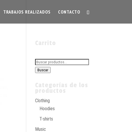
TRABAJOS REALIZADOS
CONTACTO
Carrito
Buscar
por:
Buscar
 et
Categorías de los
quam,
productos
ec eu
Clothing
mi
Hoodies
T-shirts
Music