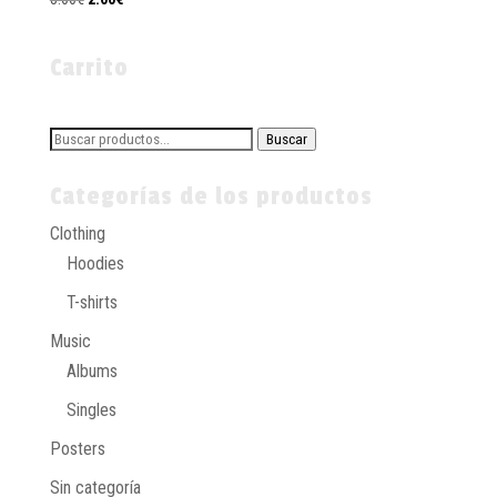
con
precio
precio
4.50
de 5
original
actual
Carrito
era:
es:
3.00€.
2.00€.
Buscar
Buscar
por:
Categorías de los productos
Clothing
Hoodies
T-shirts
Music
Albums
Singles
Posters
Sin categoría