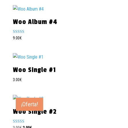
Woo Album #4
Valorado con
9.00
€
5.00
de 5
Woo Single #1
3.00
€
¡Oferta!
Woo Single #2
Valorado
El
El
3.00
€
2.00
€