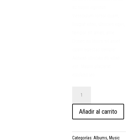
ac turpis egestas.
Vestibulum tortor quam,
feugiat vitae, ultricies eget,
tempor sit amet, ante.
Donec eu libero sit amet
quam egestas semper.
Aenean ultricies mi vitae
est. Mauris placerat
eleifend leo.
Woo
Album
#3
Añadir al carrito
cantidad
Categorías:
Albums
,
Music