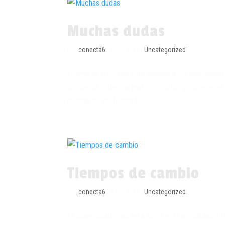
Muchas dudas
por
conecta6
|
7 Dic 2016
|
Uncategorized
¿Cómo ha afectado este modelo a los indicadores 
uno de los sistemas más completos y coherentes en
plantilla de profesorado...
Tiempos de cambio
por
conecta6
|
7 Dic 2016
|
Uncategorized
La universidad madrileña suma en la actualidad 18