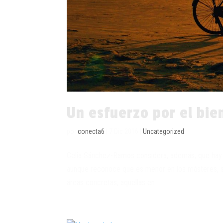
Un esfuerzo por el bien
por
conecta6
|
7 Dic 2016
|
Uncategorized
Celia Sánchez-Ramos considera, además, que hay u
aunque reconoce que es menor en los másteres, su
áreas concretas, aquellas en...