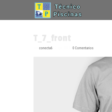
T_7_front
por
conecta6
|
7 Jun 2013
|
0 Comentarios