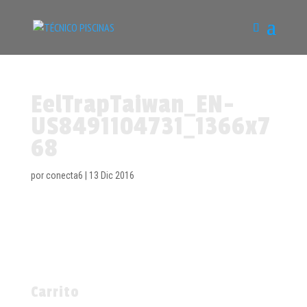
EelTrapTaiwan_EN-
US8491104731_1366x7
68
por
conecta6
|
13 Dic 2016
Carrito