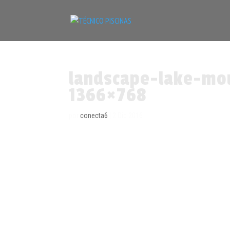
landscape-lake-mo
1366×768
por
conecta6
|
2 Dic 2016